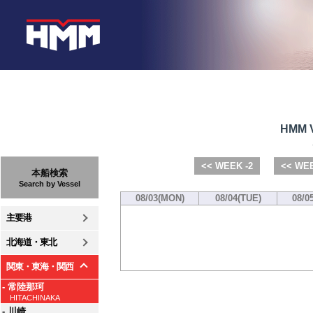
HMM V
<< WEEK -2
<< WEE
本船検索
Search by Vessel
08/03(MON)
08/04(TUE)
08/0
主要港
北海道・東北
関東・東海・関西
- 常陸那珂
HITACHINAKA
- 川崎