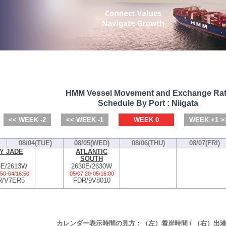
HMM Vessel Movement and Exchange Ra
Schedule By Port : Niigata
<< WEEK -2
<< WEEK -1
WEEK 0
WEEK +1 >
08/04(TUE)
08/05(WED)
08/06(THU)
08/07(FRI)
Y JADE
ATLANTIC
SOUTH
3E/2613W
2630E/2630W
:50
-
04/16:50
05/07:20
-
05/16:00
R/V7ER5
FDR/9V8010
カレンダー表示時間の見方：（左）着岸時間 / （右）出