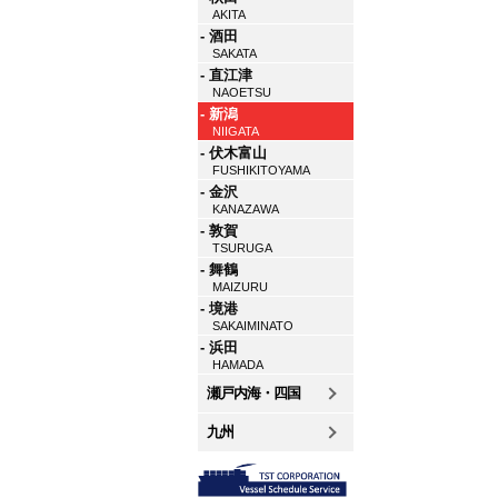
AKITA
- 酒田
SAKATA
- 直江津
NAOETSU
- 新潟
NIIGATA
- 伏木富山
FUSHIKITOYAMA
- 金沢
KANAZAWA
- 敦賀
TSURUGA
- 舞鶴
MAIZURU
- 境港
SAKAIMINATO
- 浜田
HAMADA
瀬戸内海・四国
九州