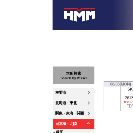
本船検索
Search by Vessel
08/03(MON)
SK
主要港
261
03/06
北海道・東北
FD
関東・東海・関西
日本海・北陸
- 秋田