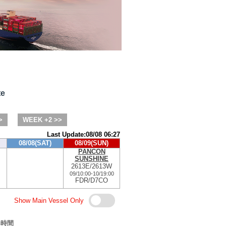
te
>
WEEK +2 >>
Last Update:08/08 06:27
08/08(SAT)
08/09(SUN)
PANCON
SUNSHINE
2613E/2613W
09/10:00
-
10/19:00
FDR/D7CO
Show Main Vessel Only
港時間