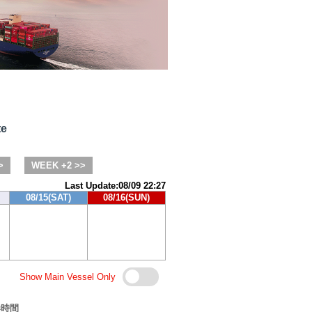
te
>
WEEK +2 >>
Last Update:08/09 22:27
08/15(SAT)
08/16(SUN)
Show Main Vessel Only
港時間