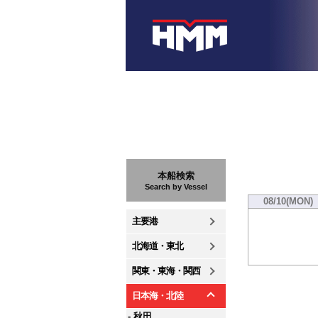
本船検索
Search by Vessel
08/10(MON)
主要港
北海道・東北
関東・東海・関西
日本海・北陸
- 秋田