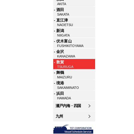
AKITA
- 酒田
SAKATA
- 直江津
NAOETSU
- 新潟
NIIGATA
- 伏木富山
FUSHIKITOYAMA
- 金沢
KANAZAWA
- 敦賀
TSURUGA
- 舞鶴
MAIZURU
- 境港
SAKAIMINATO
- 浜田
HAMADA
瀬戸内海・四国
九州