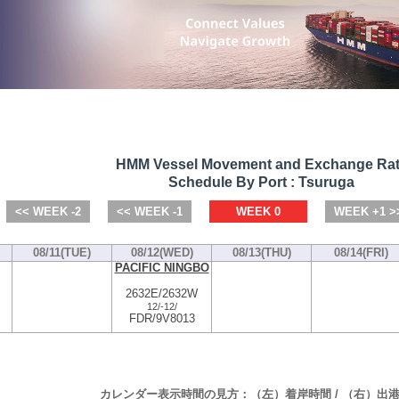
HMM Vessel Movement and Exchange Ra
Schedule By Port : Tsuruga
<< WEEK -2
<< WEEK -1
WEEK 0
WEEK +1 >
08/11(TUE)
08/12(WED)
08/13(THU)
08/14(FRI)
PACIFIC NINGBO
2632E/2632W
12/
-
12/
FDR/9V8013
カレンダー表示時間の見方：（左）着岸時間 / （右）出