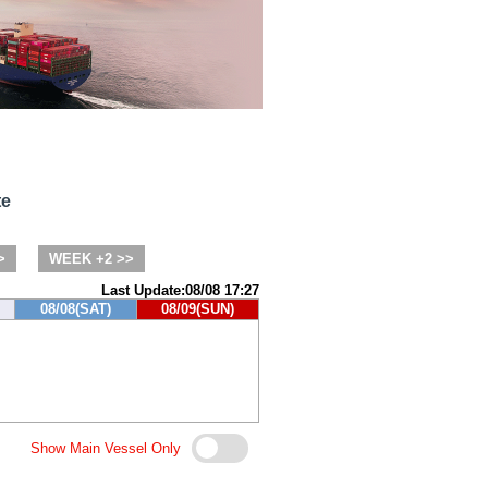
te
>
WEEK +2 >>
Last Update:08/08 17:27
08/08(SAT)
08/09(SUN)
Show Main Vessel Only