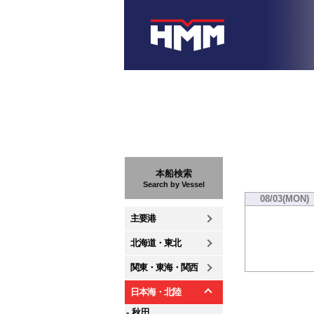
本船検索
Search by Vessel
08/03(MON)
主要港
北海道・東北
関東・東海・関西
日本海・北陸
- 秋田