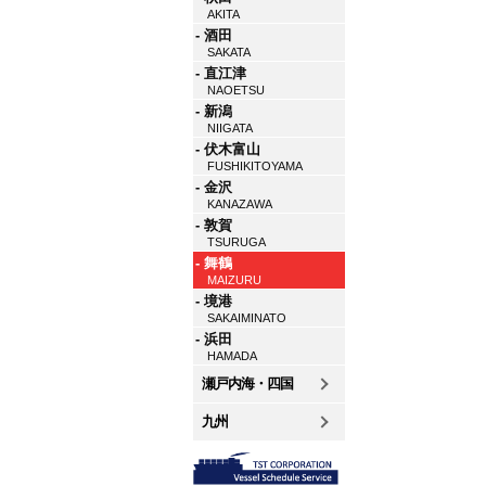
AKITA
- 酒田
SAKATA
- 直江津
NAOETSU
- 新潟
NIIGATA
- 伏木富山
FUSHIKITOYAMA
- 金沢
KANAZAWA
- 敦賀
TSURUGA
- 舞鶴
MAIZURU
- 境港
SAKAIMINATO
- 浜田
HAMADA
瀬戸内海・四国
九州