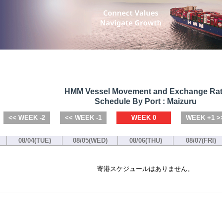
HMM Vessel Movement and Exchange Ra
Schedule By Port : Maizuru
<< WEEK -2
<< WEEK -1
WEEK 0
WEEK +1 >
08/04(TUE)
08/05(WED)
08/06(THU)
08/07(FRI)
寄港スケジュールはありません。