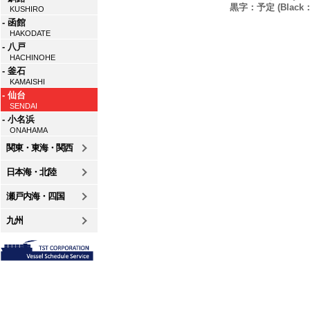
黒字：予定 (Black：P
KUSHIRO
- 函館
HAKODATE
- 八戸
HACHINOHE
- 釜石
KAMAISHI
- 仙台
SENDAI
- 小名浜
ONAHAMA
関東・東海・関西
日本海・北陸
瀬戸内海・四国
九州