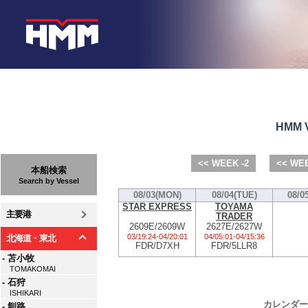
HMM V
<< WEEK -2
<< WEE
本船検索
Search by Vessel
08/03(MON)
08/04(TUE)
08/0
STAR EXPRESS
TOYAMA
主要港
TRADER
2609E/2609W
2627E/2627W
03/19:24
-
04/20:01
04/05:01
-
04/15:36
北海道・東北
FDR/D7XH
FDR/5LLR8
- 苫小牧
TOMAKOMAI
- 石狩
ISHIKARI
カレンダー
- 釧路