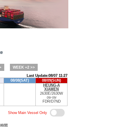
te
>
WEEK +2 >>
Last Update:08/07 11:27
08/08(SAT)
08/09(SUN)
HEUNG-A
XIAMEN
2630E/2630W
09/
-
09/
FDR/D7ND
Show Main Vessel Only
港時間