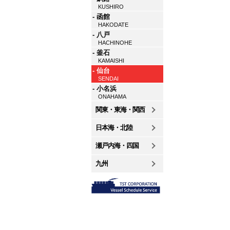
KUSHIRO
- 函館
HAKODATE
- 八戸
HACHINOHE
- 釜石
KAMAISHI
- 仙台
SENDAI
- 小名浜
ONAHAMA
関東・東海・関西
日本海・北陸
瀬戸内海・四国
九州