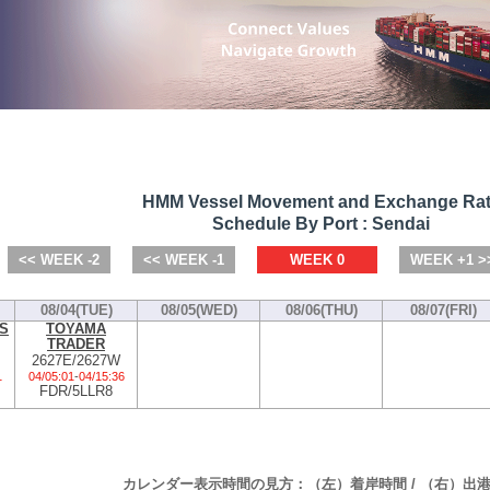
HMM Vessel Movement and Exchange Ra
Schedule By Port : Sendai
<< WEEK -2
<< WEEK -1
WEEK 0
WEEK +1 >
08/04(TUE)
08/05(WED)
08/06(THU)
08/07(FRI)
S
TOYAMA
TRADER
2627E/2627W
1
04/05:01
-
04/15:36
FDR/5LLR8
カレンダー表示時間の見方：（左）着岸時間 / （右）出