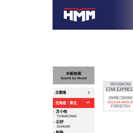
本船検索
Search by Vessel
08/03(MON)
STAR EXPRES
主要港
2609E/2609W
03/19:24
-
04/20:0
北海道・東北
FDR/D7XH
- 苫小牧
TOMAKOMAI
- 石狩
ISHIKARI
- 釧路