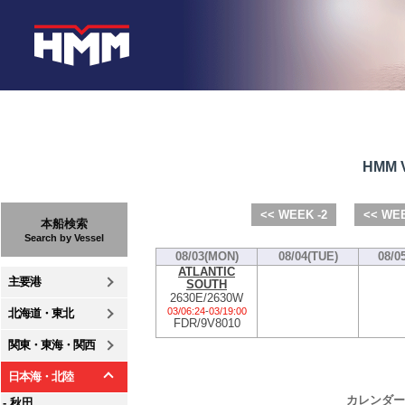
HMM V
<< WEEK -2
<< WEE
本船検索
Search by Vessel
08/03(MON)
08/04(TUE)
08/0
ATLANTIC
主要港
SOUTH
2630E/2630W
03/06:24
-
03/19:00
北海道・東北
FDR/9V8010
関東・東海・関西
日本海・北陸
カレンダー
- 秋田