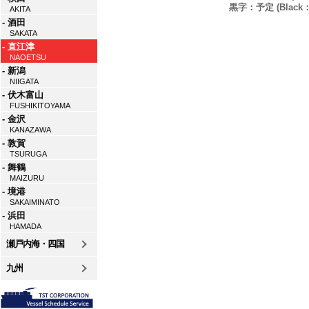
黒字：予定 (Black：P
AKITA
- 酒田
SAKATA
- 直江津
NAOETSU
- 新潟
NIIGATA
- 伏木富山
FUSHIKITOYAMA
- 金沢
KANAZAWA
- 敦賀
TSURUGA
- 舞鶴
MAIZURU
- 境港
SAKAIMINATO
- 浜田
HAMADA
瀬戸内海・四国
九州