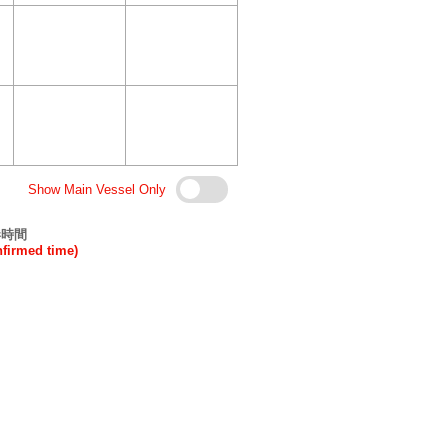
Show Main Vessel Only
港時間
rmed time)