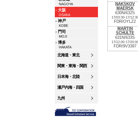
NAKSKOV
NAGOYA
MAERSK
- 大阪
630N/632S
OSAKA
17/03:30
-
17/12:3
- 神戸
FDR/OYLZ2
KOBE
MARTIN
- 門司
SCHULTE
MOJI
631N/633S
17/12:00
-
17/20:0
- 博多
FDR/9V3397
HAKATA
北海道・東北
関東・東海・関西
日本海・北陸
瀬戸内海・四国
九州