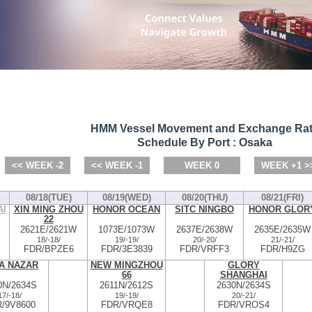
HMM Vessel Movement and Exchange Ra
Schedule By Port : Osaka
<< WEEK -2
<< WEEK -1
WEEK 0
WEEK +1 >
08/18(TUE)
08/19(WED)
08/20(THU)
08/21(FRI)
AI
XIN MING ZHOU
HONOR OCEAN
SITC NINGBO
HONOR GLOR
22
2621E/2621W
1073E/1073W
2637E/2638W
2635E/2635W
18/
-
18/
19/
-
19/
20/
-
20/
21/
-
21/
FDR/BPZE6
FDR/3E3839
FDR/VRFF3
FDR/H9ZG
A NAZAR
NEW MINGZHOU
GLORY
66
SHANGHAI
0N/2634S
2611N/2612S
2630N/2634S
17/
-
18/
19/
-
19/
20/
-
21/
/9V8600
FDR/VRQE8
FDR/VROS4