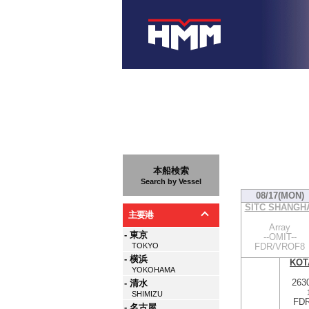
本船検索
Search by Vessel
08/17(MON)
SITC SHANGH
主要港
Array
- 東京
--OMIT--
FDR/VROF8
TOKYO
- 横浜
KOT
YOKOHAMA
263
- 清水
SHIMIZU
FDR
- 名古屋