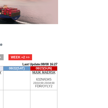
te
>
WEEK +2 >>
Last Update:08/08 16:27
08/22(SAT)
08/23(SUN)
Y
NUUK MAERSK
632N/634S
23/10:00
-
23/18:00
FDR/OYLY2