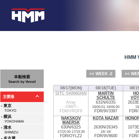
HMM V
<< WEEK -2
<< WEE
本船検索
Search by Vessel
08/17(MON)
08/18(TUE)
08/1
SITC SHANGHAI
MARTIN
HO
主要港
SCHULTE
VOY
Array
631N/633S
2633
- 東京
--OMIT--
18/00:01
-
18/06:00
19
FDR/VROF8
FDR/9V3397
FDR/
TOKYO
- 横浜
NAKSKOV
KOTA NAZAR
HONO
YOKOHAMA
MAERSK
630N/632S
2630N/2634S
1073
- 清水
17/15:00
-
17/19:30
18/
-
18/
19
SHIMIZU
FDR/OYLZ2
FDR/9V8600
FDR/
- 名古屋