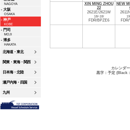
XIN MING ZHOU
NEW M
NAGOYA
22
- 大阪
2621E/2621W
2611
OSAKA
18/
-
18/
19
- 神戸
FDR/BPZE6
FDR
KOBE
- 門司
MOJI
- 博多
HAKATA
北海道・東北
関東・東海・関西
カレンダー
日本海・北陸
黒字：予定 (Black：P
瀬戸内海・四国
九州