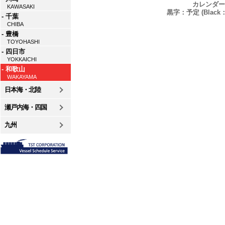
カレンダー
KAWASAKI
黒字：予定 (Black：P
- 千葉
CHIBA
- 豊橋
TOYOHASHI
- 四日市
YOKKAICHI
- 和歌山
WAKAYAMA
日本海・北陸
瀬戸内海・四国
九州