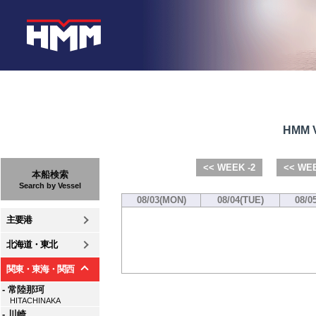
HMM V
<< WEEK -2
<< WEE
本船検索
Search by Vessel
08/03(MON)
08/04(TUE)
08/0
主要港
北海道・東北
関東・東海・関西
- 常陸那珂
HITACHINAKA
- 川崎