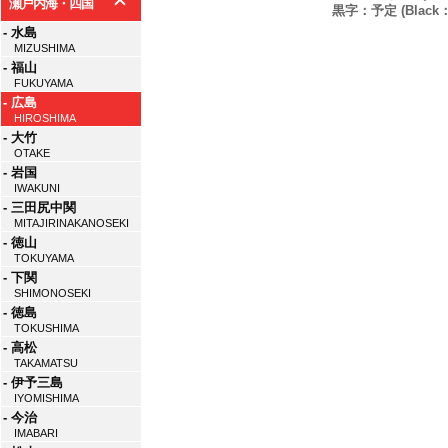
瀬戸内海・四国
黒字：予定 (Black：P
- 水島
MIZUSHIMA
- 福山
FUKUYAMA
- 広島
HIROSHIMA
- 大竹
OTAKE
- 岩国
IWAKUNI
- 三田尻中関
MITAJIRINAKANOSEKI
- 徳山
TOKUYAMA
- 下関
SHIMONOSEKI
- 徳島
TOKUSHIMA
- 高松
TAKAMATSU
- 伊予三島
IYOMISHIMA
- 今治
IMABARI