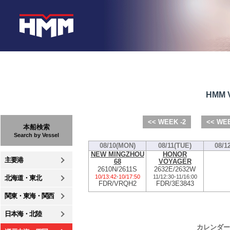
HMM V
<< WEEK -2
<< WEE
本船検索
Search by Vessel
08/10(MON)
08/11(TUE)
08/1
NEW MINGZHOU
HONOR
主要港
68
VOYAGER
2610N/2611S
2632E/2632W
10/13:42
-
10/17:50
11/12:30
-
11/16:00
北海道・東北
FDR/VRQH2
FDR/3E3843
関東・東海・関西
日本海・北陸
カレンダー