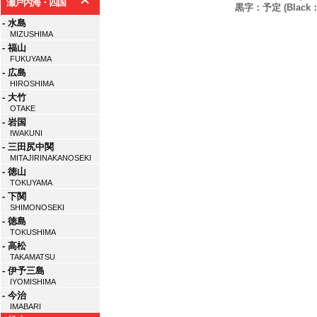
瀬戸内海・四国
黒字：予定 (Black：P
- 水島
MIZUSHIMA
- 福山
FUKUYAMA
- 広島
HIROSHIMA
- 大竹
OTAKE
- 岩国
IWAKUNI
- 三田尻中関
MITAJIRINAKANOSEKI
- 徳山
TOKUYAMA
- 下関
SHIMONOSEKI
- 徳島
TOKUSHIMA
- 高松
TAKAMATSU
- 伊予三島
IYOMISHIMA
- 今治
IMABARI