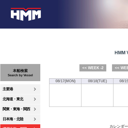
HMM V
<< WEEK -2
<< WEE
本船検索
Search by Vessel
08/17(MON)
08/18(TUE)
08/1
主要港
北海道・東北
関東・東海・関西
日本海・北陸
カレンダー