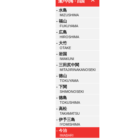
瀬戸内海・四国
- 水島
MIZUSHIMA
- 福山
FUKUYAMA
- 広島
HIROSHIMA
- 大竹
OTAKE
- 岩国
IWAKUNI
- 三田尻中関
MITAJIRINAKANOSEKI
- 徳山
TOKUYAMA
- 下関
SHIMONOSEKI
- 徳島
TOKUSHIMA
- 高松
TAKAMATSU
- 伊予三島
IYOMISHIMA
- 今治
IMABARI