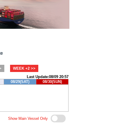
te
>
WEEK +2 >>
Last Update:08/09 20:57
08/29(SAT)
08/30(SUN)
Show Main Vessel Only