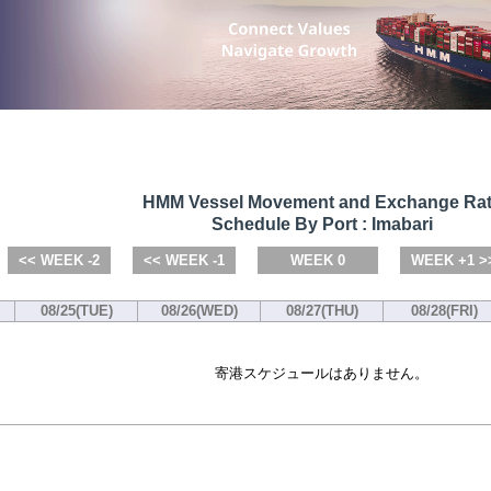
HMM Vessel Movement and Exchange Ra
Schedule By Port : Imabari
<< WEEK -2
<< WEEK -1
WEEK 0
WEEK +1 >
08/25(TUE)
08/26(WED)
08/27(THU)
08/28(FRI)
寄港スケジュールはありません。