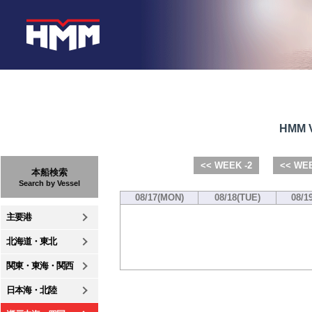
HMM V
<< WEEK -2
<< WEE
本船検索
Search by Vessel
08/17(MON)
08/18(TUE)
08/1
主要港
北海道・東北
関東・東海・関西
日本海・北陸