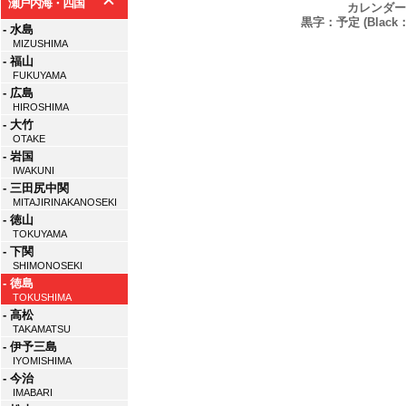
瀬戸内海・四国
カレンダー
黒字：予定 (Black：P
- 水島
MIZUSHIMA
- 福山
FUKUYAMA
- 広島
HIROSHIMA
- 大竹
OTAKE
- 岩国
IWAKUNI
- 三田尻中関
MITAJIRINAKANOSEKI
- 徳山
TOKUYAMA
- 下関
SHIMONOSEKI
- 徳島
TOKUSHIMA
- 高松
TAKAMATSU
- 伊予三島
IYOMISHIMA
- 今治
IMABARI