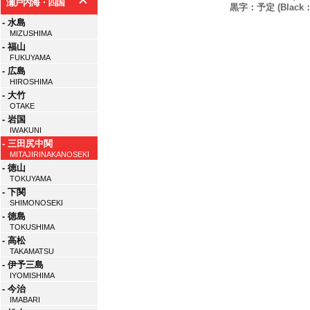
瀬戸内海・四国
黒字：予定 (Black：P
- 水島
MIZUSHIMA
- 福山
FUKUYAMA
- 広島
HIROSHIMA
- 大竹
OTAKE
- 岩国
IWAKUNI
- 三田尻中関
MITAJIRINAKANOSEKI
- 徳山
TOKUYAMA
- 下関
SHIMONOSEKI
- 徳島
TOKUSHIMA
- 高松
TAKAMATSU
- 伊予三島
IYOMISHIMA
- 今治
IMABARI