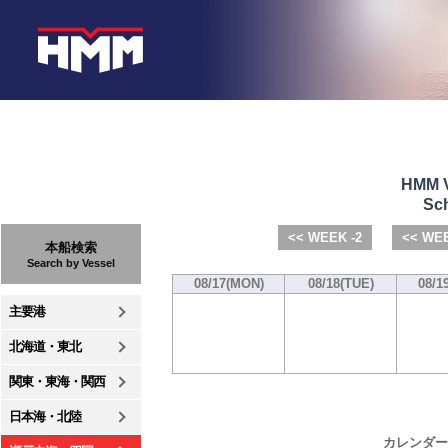
HMM V
Sch
<< WEEK -2
<< WEE
本船検索
Search by Vessel
08/17(MON)
08/18(TUE)
08/1
主要港
北海道・東北
関東・東海・関西
日本海・北陸
カレンダー