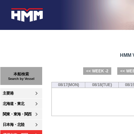
HMM V
<< WEEK -2
<< WEE
本船検索
Search by Vessel
08/17(MON)
08/18(TUE)
08/1
主要港
北海道・東北
関東・東海・関西
日本海・北陸