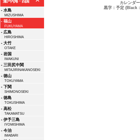
瀬戸内海・四国
カレンダー
黒字：予定 (Black：P
- 水島
MIZUSHIMA
- 福山
FUKUYAMA
- 広島
HIROSHIMA
- 大竹
OTAKE
- 岩国
IWAKUNI
- 三田尻中関
MITAJIRINAKANOSEKI
- 徳山
TOKUYAMA
- 下関
SHIMONOSEKI
- 徳島
TOKUSHIMA
- 高松
TAKAMATSU
- 伊予三島
IYOMISHIMA
- 今治
IMABARI