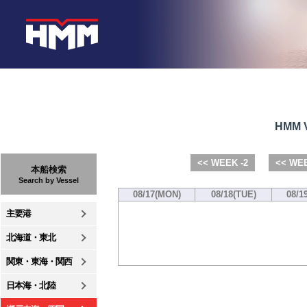
HMM V
<< WEEK -2
<< WEE
本船検索
Search by Vessel
08/17(MON)
08/18(TUE)
08/1
主要港
北海道・東北
関東・東海・関西
日本海・北陸