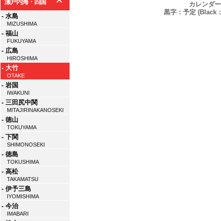
瀬戸内海・四国
カレンダー
黒字：予定 (Black：P
- 水島
MIZUSHIMA
- 福山
FUKUYAMA
- 広島
HIROSHIMA
- 大竹
OTAKE
- 岩国
IWAKUNI
- 三田尻中関
MITAJIRINAKANOSEKI
- 徳山
TOKUYAMA
- 下関
SHIMONOSEKI
- 徳島
TOKUSHIMA
- 高松
TAKAMATSU
- 伊予三島
IYOMISHIMA
- 今治
IMABARI