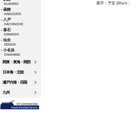
黒字：予定 (Black：P
KUSHIRO
- 函館
HAKODATE
- 八戸
HACHINOHE
- 釜石
KAMAISHI
- 仙台
SENDAI
- 小名浜
ONAHAMA
関東・東海・関西
日本海・北陸
瀬戸内海・四国
九州