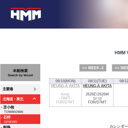
HMM V
<< WEEK -2
<< WEE
本船検索
Search by Vessel
08/10(MON)
08/11(TUE)
08/1
HEUNG-A AKITA
HEUNG-A AKITA
主要港
Array
2626E/2626W
--OMIT--
11/
-
11/
北海道・東北
FDR/D7MT
FDR/D7MT
- 苫小牧
TOMAKOMAI
- 石狩
ISHIKARI
カレンダー
- 釧路