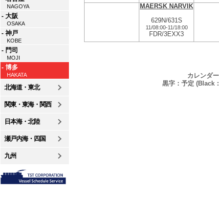
MAERSK NARVIK
NAGOYA
- 大阪
629N/631S
OSAKA
11/08:00
-
11/18:00
- 神戸
FDR/3EXX3
KOBE
- 門司
MOJI
- 博多
カレンダー
HAKATA
黒字：予定 (Black：P
北海道・東北
関東・東海・関西
日本海・北陸
瀬戸内海・四国
九州