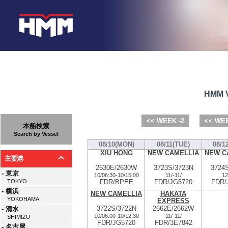
HMM V
<< WEEK -2
<< WEE
本船検索
Search by Vessel
08/10(MON)
08/11(TUE)
08/1
XIU HONG
NEW CAMELLIA
NEW C
主要港
2630E/2630W
3723S/3723N
3724
- 東京
10/06:30
-
10/15:00
11/
-
11/
12
FDR/BPEE
FDR/JG5720
FDR/
TOKYO
- 横浜
NEW CAMELLIA
HAKATA
YOKOHAMA
EXPRESS
3722S/3722N
2662E/2662W
- 清水
10/06:00
-
10/12:30
11/
-
11/
SHIMIZU
FDR/JG5720
FDR/3E7842
- 名古屋