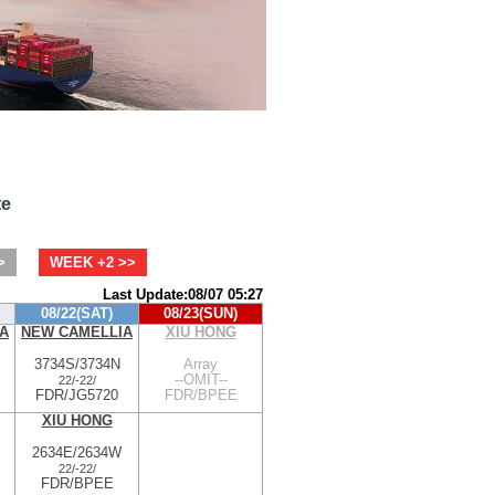
te
>
WEEK +2 >>
Last Update:08/07 05:27
08/22(SAT)
08/23(SUN)
A
NEW CAMELLIA
XIU HONG
3734S/3734N
Array
--OMIT--
22/
-
22/
FDR/JG5720
FDR/BPEE
XIU HONG
2634E/2634W
22/
-
22/
FDR/BPEE