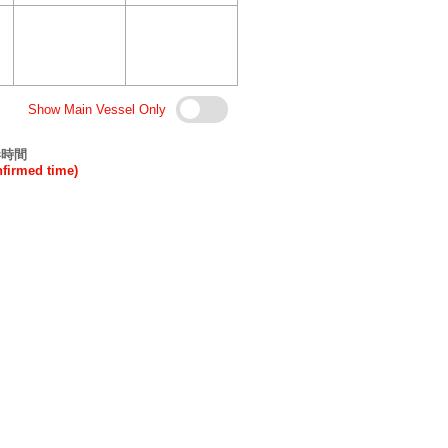
Show Main Vessel Only
港時間
rmed time)