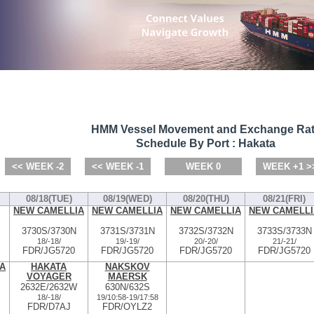
HMM Vessel Movement and Exchange Ra
Schedule By Port : Hakata
<< WEEK -2
<< WEEK -1
WEEK 0
WEEK +1 >
08/18(TUE)
08/19(WED)
08/20(THU)
08/21(FRI)
NEW CAMELLIA
NEW CAMELLIA
NEW CAMELLIA
NEW CAMELLI
3730S/3730N
3731S/3731N
3732S/3732N
3733S/3733N
18/
-
18/
19/
-
19/
20/
-
20/
21/
-
21/
FDR/JG5720
FDR/JG5720
FDR/JG5720
FDR/JG5720
A
HAKATA
NAKSKOV
VOYAGER
MAERSK
2632E/2632W
630N/632S
18/
-
18/
19/10:58
-
19/17:58
FDR/D7AJ
FDR/OYLZ2