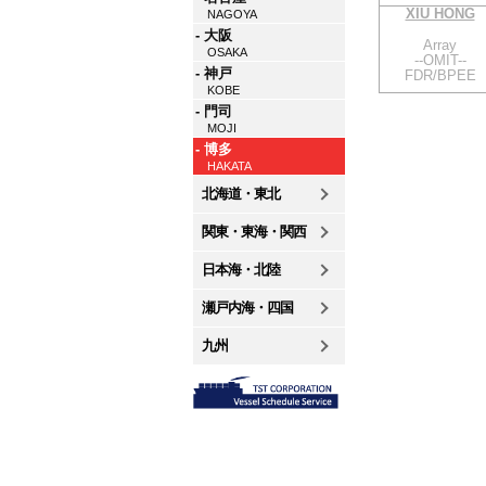
XIU HONG
NAGOYA
- 大阪
Array
OSAKA
--OMIT--
- 神戸
FDR/BPEE
KOBE
- 門司
MOJI
- 博多
HAKATA
北海道・東北
関東・東海・関西
日本海・北陸
瀬戸内海・四国
九州