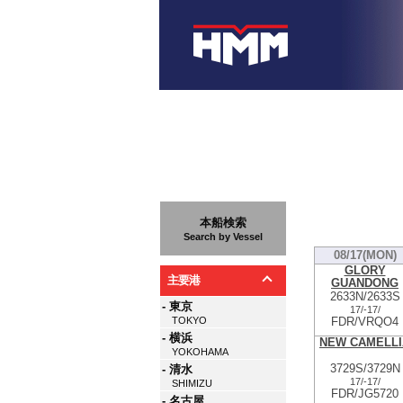
本船検索
Search by Vessel
08/17(MON)
GLORY
主要港
GUANDONG
2633N/2633S
- 東京
17/
-
17/
FDR/VRQO4
TOKYO
- 横浜
NEW CAMELLI
YOKOHAMA
3729S/3729N
- 清水
17/
-
17/
SHIMIZU
FDR/JG5720
- 名古屋