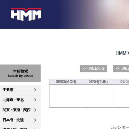
HMM V
<< WEEK -2
<< WEE
本船検索
Search by Vessel
08/03(MON)
08/04(TUE)
08/0
主要港
北海道・東北
関東・東海・関西
日本海・北陸
カレンダー