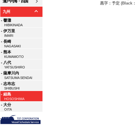
瀬戸内海・四国
黒字：予定 (Black：P
九州
- 響灘
HIBIKINADA
- 伊万里
IMARI
- 長崎
NAGASAKI
- 熊本
KUMAMOTO
- 八代
YATSUSHIRO
- 薩摩川内
SATSUMA SENDAI
- 志布志
SHIBUSHI
- 細島
HOSOSHIMA
- 大分
OITA