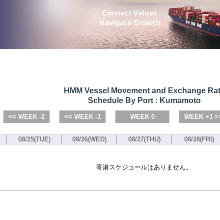
HMM Vessel Movement and Exchange Ra
Schedule By Port : Kumamoto
<< WEEK -2
<< WEEK -1
WEEK 0
WEEK +1 >
08/25(TUE)
08/26(WED)
08/27(THU)
08/28(FRI)
寄港スケジュールはありません。