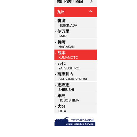
瀬戸内海・四国
九州
- 響灘
HIBIKINADA
- 伊万里
IMARI
- 長崎
NAGASAKI
- 熊本
KUMAMOTO
- 八代
YATSUSHIRO
- 薩摩川内
SATSUMA SENDAI
- 志布志
SHIBUSHI
- 細島
HOSOSHIMA
- 大分
OITA