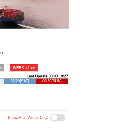
te
>
WEEK +2 >>
Last Update:08/09 18:27
08/29(SAT)
08/30(SUN)
Show Main Vessel Only