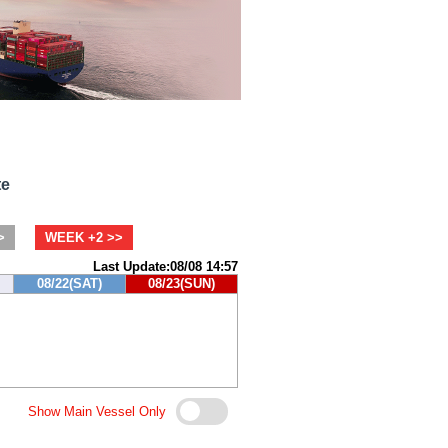
te
>
WEEK +2 >>
Last Update:08/08 14:57
08/22(SAT)
08/23(SUN)
Show Main Vessel Only