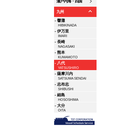
瀬戸内海・四国
九州
- 響灘
HIBIKINADA
- 伊万里
IMARI
- 長崎
NAGASAKI
- 熊本
KUMAMOTO
- 八代
YATSUSHIRO
- 薩摩川内
SATSUMA SENDAI
- 志布志
SHIBUSHI
- 細島
HOSOSHIMA
- 大分
OITA