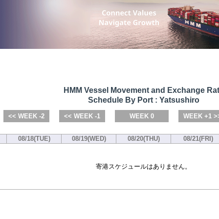
HMM Vessel Movement and Exchange Ra
Schedule By Port : Yatsushiro
<< WEEK -2
<< WEEK -1
WEEK 0
WEEK +1 >
08/18(TUE)
08/19(WED)
08/20(THU)
08/21(FRI)
寄港スケジュールはありません。