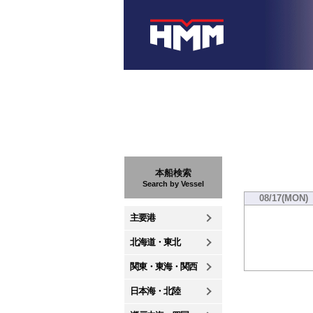
本船検索
Search by Vessel
08/17(MON)
主要港
北海道・東北
関東・東海・関西
日本海・北陸