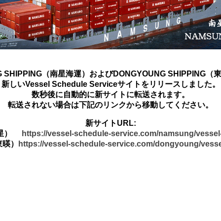
G SHIPPING（南星海運）およびDONGYOUNG SHIPPING
新しいVessel Schedule Serviceサイトをリリースしました。
数秒後に自動的に新サイトに転送されます。
転送されない場合は下記のリンクから移動してください。
新サイトURL:
南星）
https://vessel-schedule-service.com/namsung/vesse
東暎）
https://vessel-schedule-service.com/dongyoung/vess