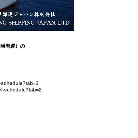
（東暎海運）の
l-schedule?tab=2
el-schedule?tab=2