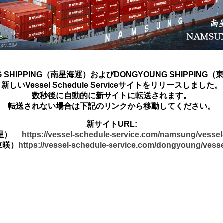
G SHIPPING（南星海運）およびDONGYOUNG SHIPPING
新しいVessel Schedule Serviceサイトをリリースしました。
数秒後に自動的に新サイトに転送されます。
転送されない場合は下記のリンクから移動してください。
新サイトURL:
南星）
https://vessel-schedule-service.com/namsung/vesse
東暎）
https://vessel-schedule-service.com/dongyoung/vess