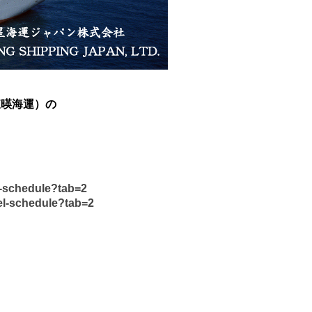
（東暎海運）の
l-schedule?tab=2
el-schedule?tab=2