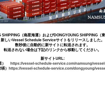
G SHIPPING（南星海運）およびDONGYOUNG SHIPPING
新しいVessel Schedule Serviceサイトをリリースしました。
数秒後に自動的に新サイトに転送されます。
転送されない場合は下記のリンクから移動してください。
新サイトURL:
南星）
https://vessel-schedule-service.com/namsung/vesse
東暎）
https://vessel-schedule-service.com/dongyoung/vess