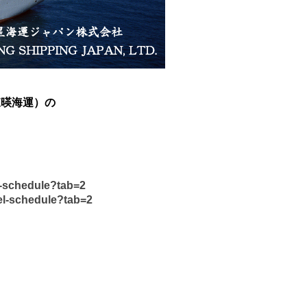
（東暎海運）の
l-schedule?tab=2
el-schedule?tab=2