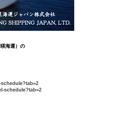
（東暎海運）の
l-schedule?tab=2
el-schedule?tab=2