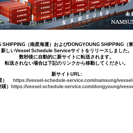
G SHIPPING（南星海運）およびDONGYOUNG SHIPPING
新しいVessel Schedule Serviceサイトをリリースしました。
数秒後に自動的に新サイトに転送されます。
転送されない場合は下記のリンクから移動してください。
新サイトURL:
南星）
https://vessel-schedule-service.com/namsung/vesse
東暎）
https://vessel-schedule-service.com/dongyoung/vess