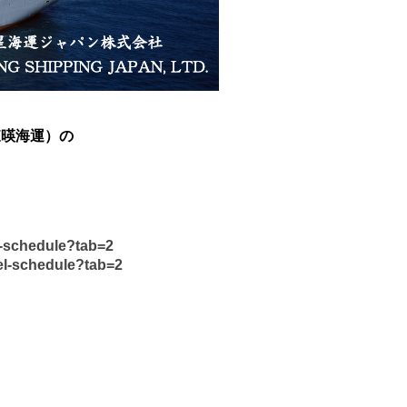
（東暎海運）の
l-schedule?tab=2
el-schedule?tab=2