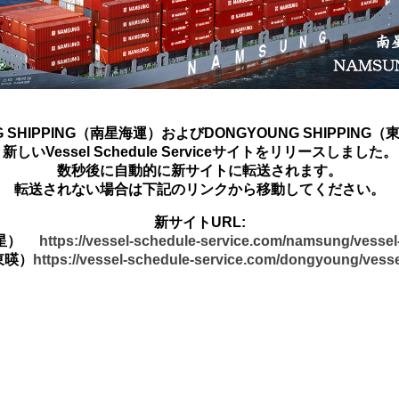
G SHIPPING（南星海運）およびDONGYOUNG SHIPPING
新しいVessel Schedule Serviceサイトをリリースしました。
数秒後に自動的に新サイトに転送されます。
転送されない場合は下記のリンクから移動してください。
新サイトURL:
南星）
https://vessel-schedule-service.com/namsung/vesse
東暎）
https://vessel-schedule-service.com/dongyoung/vess