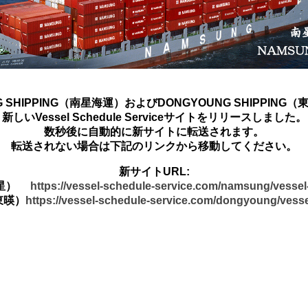
G SHIPPING（南星海運）およびDONGYOUNG SHIPPING
新しいVessel Schedule Serviceサイトをリリースしました。
数秒後に自動的に新サイトに転送されます。
転送されない場合は下記のリンクから移動してください。
新サイトURL:
南星）
https://vessel-schedule-service.com/namsung/vesse
東暎）
https://vessel-schedule-service.com/dongyoung/vess