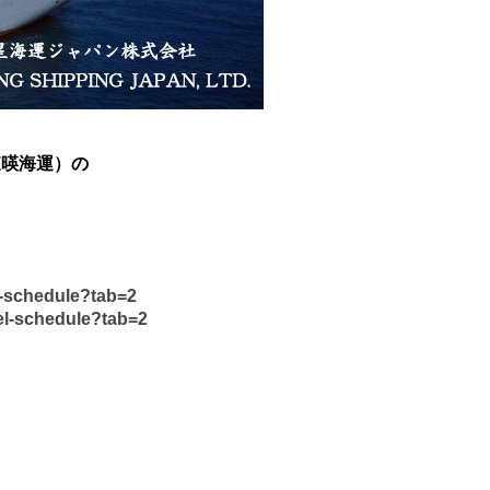
（東暎海運）の
l-schedule?tab=2
el-schedule?tab=2