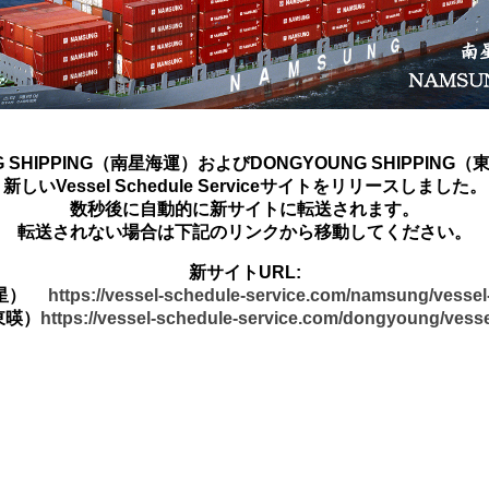
G SHIPPING（南星海運）およびDONGYOUNG SHIPPING
新しいVessel Schedule Serviceサイトをリリースしました。
数秒後に自動的に新サイトに転送されます。
転送されない場合は下記のリンクから移動してください。
新サイトURL:
南星）
https://vessel-schedule-service.com/namsung/vesse
東暎）
https://vessel-schedule-service.com/dongyoung/vess