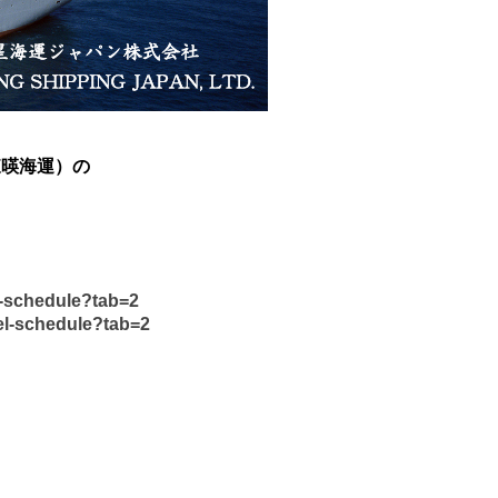
（東暎海運）の
l-schedule?tab=2
el-schedule?tab=2