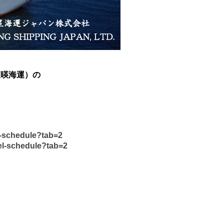
（東暎海運）の
l-schedule?tab=2
el-schedule?tab=2