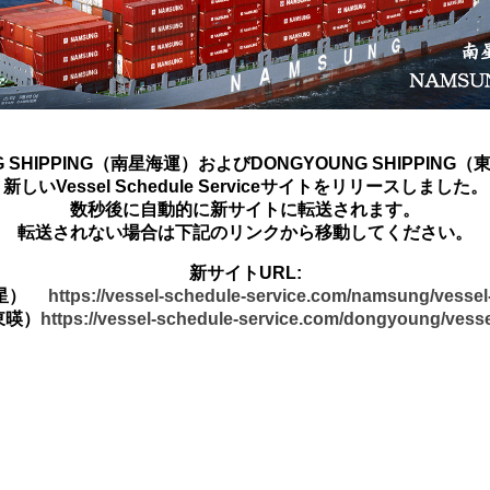
G SHIPPING（南星海運）およびDONGYOUNG SHIPPING
新しいVessel Schedule Serviceサイトをリリースしました。
数秒後に自動的に新サイトに転送されます。
転送されない場合は下記のリンクから移動してください。
新サイトURL:
南星）
https://vessel-schedule-service.com/namsung/vesse
東暎）
https://vessel-schedule-service.com/dongyoung/vess