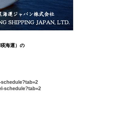
（東暎海運）の
l-schedule?tab=2
el-schedule?tab=2