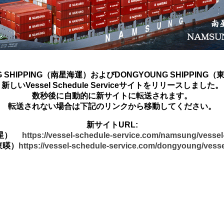
G SHIPPING（南星海運）およびDONGYOUNG SHIPPING
新しいVessel Schedule Serviceサイトをリリースしました。
数秒後に自動的に新サイトに転送されます。
転送されない場合は下記のリンクから移動してください。
新サイトURL:
南星）
https://vessel-schedule-service.com/namsung/vesse
東暎）
https://vessel-schedule-service.com/dongyoung/vess