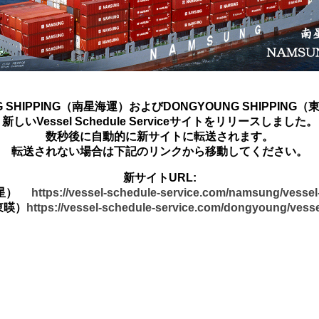
G SHIPPING（南星海運）およびDONGYOUNG SHIPPING
新しいVessel Schedule Serviceサイトをリリースしました。
数秒後に自動的に新サイトに転送されます。
転送されない場合は下記のリンクから移動してください。
新サイトURL:
南星）
https://vessel-schedule-service.com/namsung/vesse
東暎）
https://vessel-schedule-service.com/dongyoung/vess