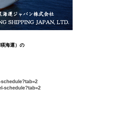
（東暎海運）の
l-schedule?tab=2
el-schedule?tab=2