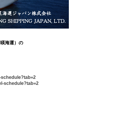
（東暎海運）の
l-schedule?tab=2
el-schedule?tab=2