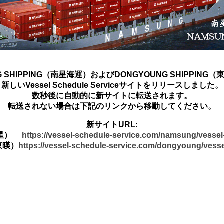
G SHIPPING（南星海運）およびDONGYOUNG SHIPPING
新しいVessel Schedule Serviceサイトをリリースしました。
数秒後に自動的に新サイトに転送されます。
転送されない場合は下記のリンクから移動してください。
新サイトURL:
南星）
https://vessel-schedule-service.com/namsung/vesse
東暎）
https://vessel-schedule-service.com/dongyoung/vess