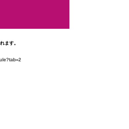
れます。
dule?tab=2