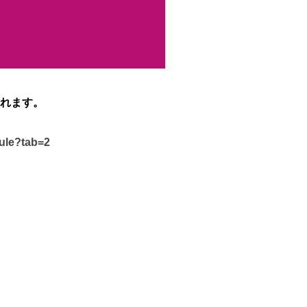
れます。
dule?tab=2