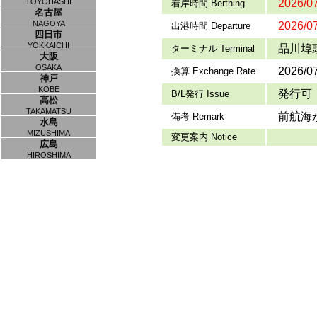
TOYOHASHI
2026/07
着岸時間 Berthing
名古屋
NAGOYA
2026/07
出港時間 Departure
四日市
YOKKAICHI
品川埠頭
ターミナル Terminal
大阪
OSAKA
2026/0
換算 Exchange Rate
神戸
KOBE
発行可
B/L発行 Issue
高松
TAKAMATSU
前航海
備考 Remark
水島
MIZUSHIMA
変更案内 Notice
広島
HIROSHIMA