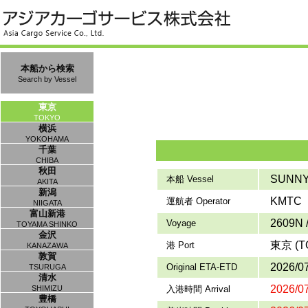
本船から検索
Search by Vessel
東京
TOKYO
横浜
YOKOHAMA
千葉
CHIBA
秋田
SUNNY
本船 Vessel
AKITA
新潟
KMTC
運航者 Operator
NIIGATA
富山新港
2609N 
Voyage
TOYAMA SHINKO
金沢
東京 (T
港 Port
KANAZAWA
敦賀
2026/07
Original ETA-ETD
TSURUGA
清水
2026/07
SHIMIZU
入港時間 Arrival
豊橋