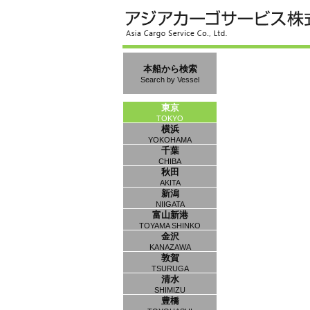
本船から検索
Search by Vessel
東京
TOKYO
横浜
YOKOHAMA
千葉
CHIBA
秋田
AKITA
新潟
NIIGATA
富山新港
TOYAMA SHINKO
金沢
KANAZAWA
敦賀
TSURUGA
清水
SHIMIZU
豊橋