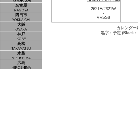
TOYOHASHI
名古屋
2621E/2621W
NAGOYA
-
四日市
VRSS8
YOKKAICHI
大阪
カレンダー
OSAKA
黒字：予定 (Black：P
神戸
KOBE
高松
TAKAMATSU
水島
MIZUSHIMA
広島
HIROSHIMA