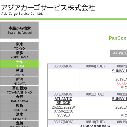
本船から検索
Search by Vessel
PanCon 
東京
TOKYO
横浜
<< WEE
YOKOHAMA
千葉
08/03(MON)
08/04(TUE)
08/05
CHIBA
秋田
SUNNY 
AKITA
2619E
新潟
08:00
NIIGATA
VR
富山新港
TOYAMA SHINKO
08/10(MON)
08/11(TUE)
08/12
金沢
ATLANTIC
SUNNY 
KANAZAWA
BRIDGE
敦賀
2622E/2622W
2620E
TSURUGA
07:50
-
12:30
清水
9V7910
VR
SHIMIZU
08/17(MON)
08/18(TUE)
08/19
豊橋
SUNNY FREESIA