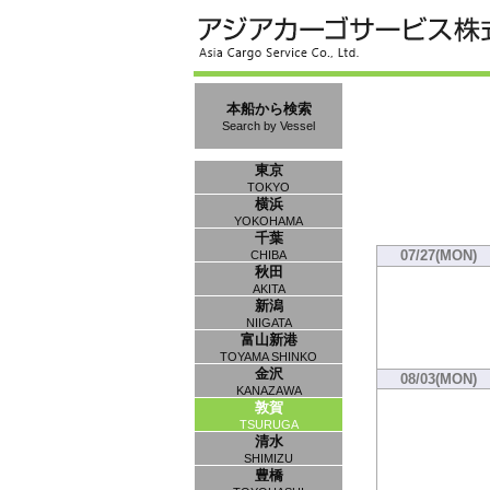
本船から検索
Search by Vessel
東京
TOKYO
横浜
YOKOHAMA
千葉
07/27(MON)
CHIBA
秋田
AKITA
新潟
NIIGATA
富山新港
TOYAMA SHINKO
金沢
08/03(MON)
KANAZAWA
敦賀
TSURUGA
清水
SHIMIZU
豊橋