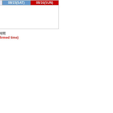
08/15(SAT)
08/16(SUN)
時間
rmed time)