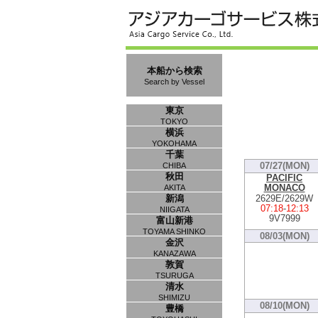
本船から検索
Search by Vessel
東京
TOKYO
横浜
YOKOHAMA
千葉
07/27(MON)
CHIBA
秋田
PACIFIC
MONACO
AKITA
2629E/2629W
新潟
07:18
-
12:13
NIIGATA
9V7999
富山新港
TOYAMA SHINKO
08/03(MON)
金沢
KANAZAWA
敦賀
TSURUGA
清水
SHIMIZU
08/10(MON)
豊橋