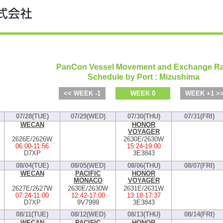
PanCon Vessel Movement and Exchange Ra
Schedule by Port : Mizushima
<< WEEK -1
WEEK 0
WEEK +1 >
07/28(TUE)
07/29(WED)
07/30(THU)
07/31(FRI)
WECAN
HONOR
VOYAGER
2626E/2626W
2630E/2630W
06:00
-
11:56
15:24
-
19:00
D7XP
3E3843
08/04(TUE)
08/05(WED)
08/06(THU)
08/07(FRI)
WECAN
PACIFIC
HONOR
MONACO
VOYAGER
2627E/2627W
2630E/2630W
2631E/2631W
07:24
-
11:00
12:42
-
17:00
13:18
-
17:37
D7XP
9V7999
3E3843
08/11(TUE)
08/12(WED)
08/13(THU)
08/14(FRI)
WECAN
PACIFIC
HONOR