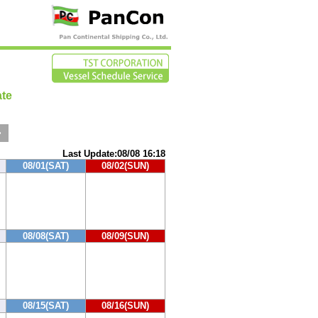
te
>
Last Update:08/08 16:18
08/01(SAT)
08/02(SUN)
08/08(SAT)
08/09(SUN)
08/15(SAT)
08/16(SUN)