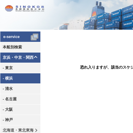
e-service
本船別検索
京浜・中京・関西
恐れ入りますが、該当のスケ
- 東京
- 横浜
- 清水
- 名古屋
- 大阪
- 神戸
北海道・東北東海