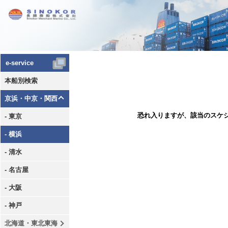
e-service
本船別検索
京浜・中京・関西
恐れ入りますが、該当のスケ
- 東京
- 横浜
- 清水
- 名古屋
- 大阪
- 神戸
北海道・東北東海