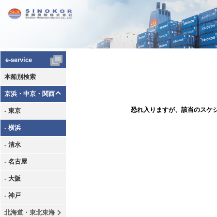
e-service
本船別検索
京浜・中京・関西
恐れ入りますが、該当のスケ
- 東京
- 横浜
- 清水
- 名古屋
- 大阪
- 神戸
北海道・東北東海