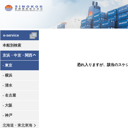
e-service
本船別検索
京浜・中京・関西
恐れ入りますが、該当のスケ
- 東京
- 横浜
- 清水
- 名古屋
- 大阪
- 神戸
北海道・東北東海