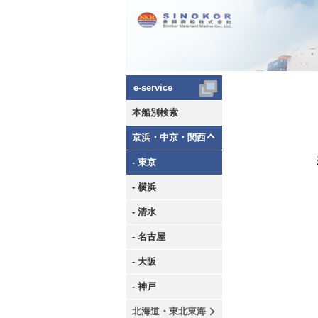
e-service
本船別検索
京浜・中京・関西
- 東京
- 横浜
- 清水
- 名古屋
- 大阪
- 神戸
北海道・東北東海