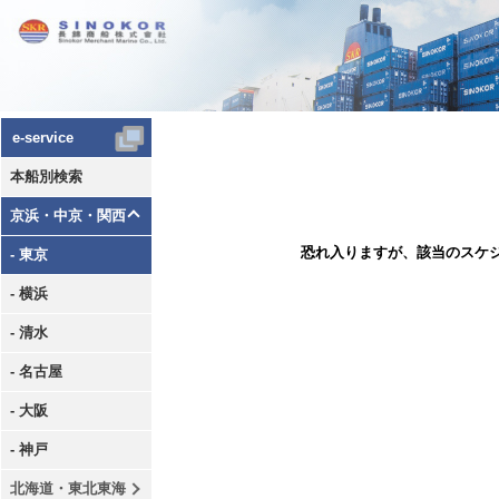
e-service
本船別検索
京浜・中京・関西
恐れ入りますが、該当のスケ
- 東京
- 横浜
- 清水
- 名古屋
- 大阪
- 神戸
北海道・東北東海