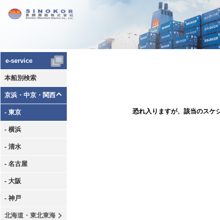
e-service
本船別検索
京浜・中京・関西
恐れ入りますが、該当のスケ
- 東京
- 横浜
- 清水
- 名古屋
- 大阪
- 神戸
北海道・東北東海