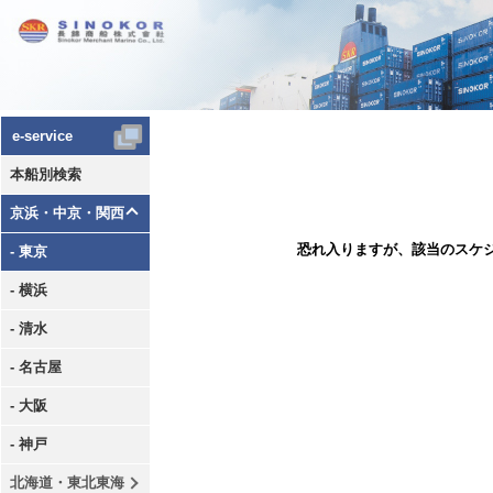
e-service
本船別検索
京浜・中京・関西
恐れ入りますが、該当のスケ
- 東京
- 横浜
- 清水
- 名古屋
- 大阪
- 神戸
北海道・東北東海