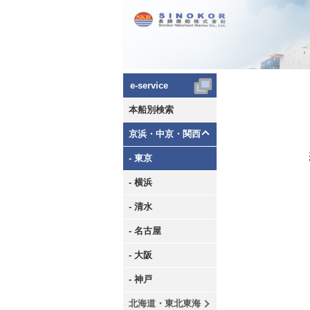
e-service
本船別検索
京浜・中京・関西
- 東京
- 横浜
- 清水
- 名古屋
- 大阪
- 神戸
北海道・東北東海